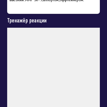
высокий.ММР 3к+.Саппортом,Оффлейнером.
Тренажёр реакции