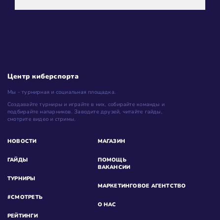
Центр киберспорта
Мы - турнирная и социальная площадка.
Создавайте турниры и играйте в них, собирайте команды и
подбирайте напарников. Заводите друзей, читайте гайды,
смотрите видео и стримы.
НОВОСТИ
МАГАЗИН
ГАЙДЫ
ПОМОЩЬ
ВАКАНСИИ
ТУРНИРЫ
МАРКЕТИНГОВОЕ АГЕНТСТВО
#СМОТРЕТЬ
О НАС
РЕЙТИНГИ