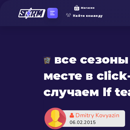
Магазин
Найти команду
все сезоны 
месте в clic
случаем lf te
Dmitry Kovyazin
06.02.2015