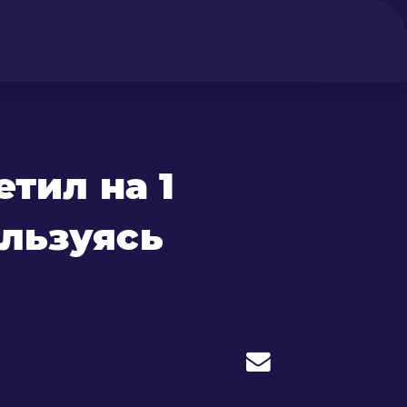
етил на 1
ользуясь