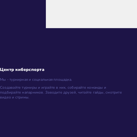
Центр киберспорта
Мы - турнирная и социальная площадка.
Создавайте турниры и играйте в них, собирайте команды и
подбирайте напарников. Заводите друзей, читайте гайды, смотрите
видео и стримы.