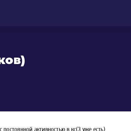
ков)
 постоянной активностью в кс(3 уже есть)