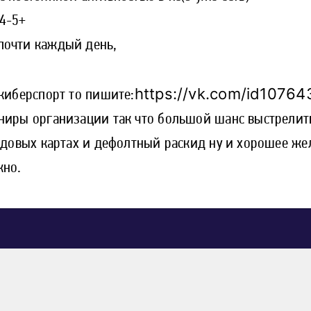
 4-5+
почти каждый день,
https://vk.com/id10764
 киберспорт то пишите:
рниры организации так что большой шанс выстрелит
редовых картах и дефолтный раскид ну и хорошее же
жно.