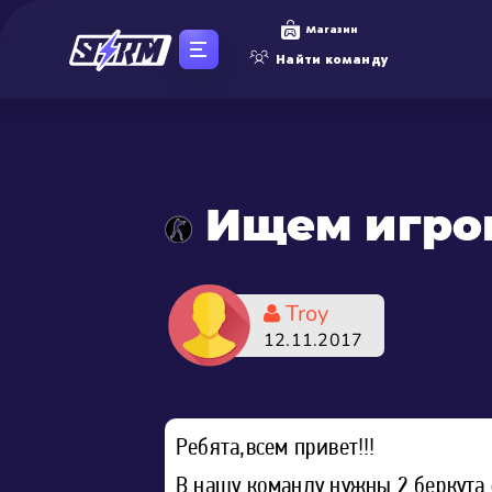
Магазин
Найти команду
Ищем игро
Troy
12.11.2017
Ребята,всем привет!!!
В нашу команду нужны 2 беркута с