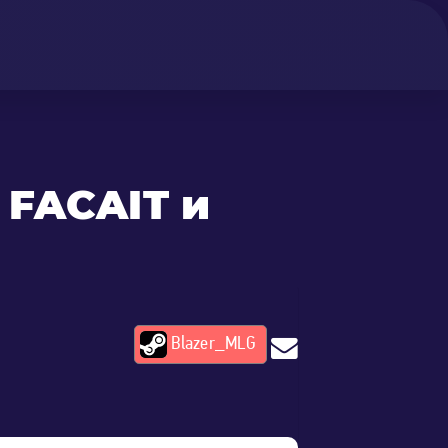
 FACAIT и
Blazer_MLG