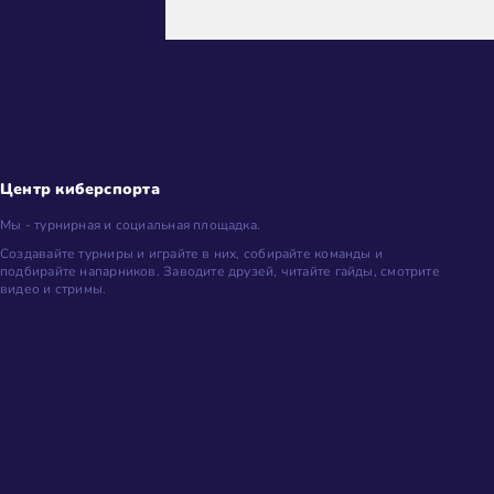
Центр киберспорта
Мы - турнирная и социальная площадка.
Создавайте турниры и играйте в них, собирайте команды и
подбирайте напарников. Заводите друзей, читайте гайды, смотрите
видео и стримы.