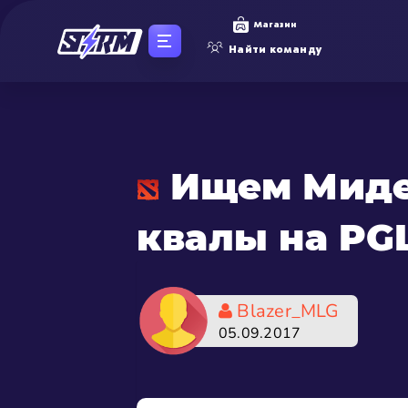
Магазин
Найти команду
Ищем Мидер
квалы на PGL
Blazer_MLG
05.09.2017