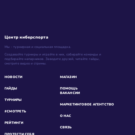
Центр киберспорта
Мы - турнирная и социальная площадка.
Создавайте турниры и играйте в них, собирайте команды и
подбирайте напарников. Заводите друзей, читайте гайды,
смотрите видео и стримы.
НОВОСТИ
МАГАЗИН
ГАЙДЫ
ПОМОЩЬ
ВАКАНСИИ
ТУРНИРЫ
МАРКЕТИНГОВОЕ АГЕНТСТВО
#СМОТРЕТЬ
О НАС
РЕЙТИНГИ
СВЯЗЬ
ПРОТЕСТИ СЕБЯ