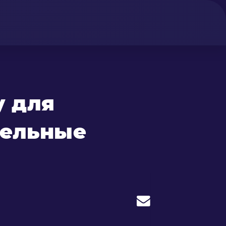
у для
тельные