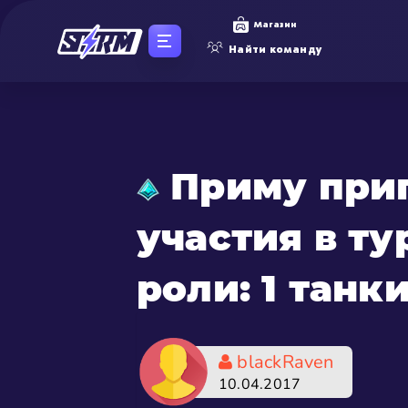
Магазин
Найти команду
Приму приг
участия в т
роли: 1 танк
blackRaven
10.04.2017