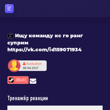
Ищу команду кс го ранг
суприм
https://vk.com/id159071934
bodyaken
09.04.2017
..[BLaG]
Тренажёр реакции