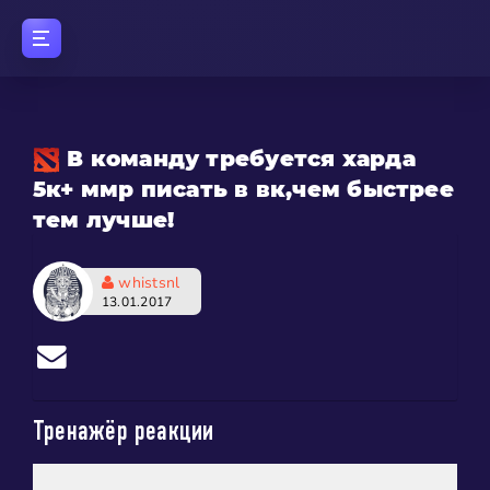
В команду требуется харда
5к+ ммр писать в вк,чем быстрее
тем лучше!
whistsnl
13.01.2017
Тренажёр реакции