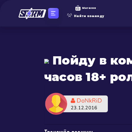
Магазин
Найти команду
Пойду в ком
часов 18+ ро
DoNkRiD
23.12.2016