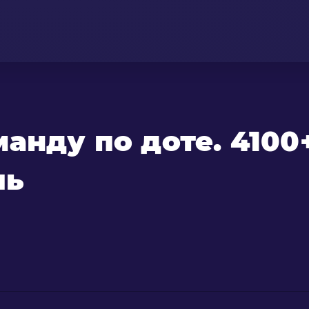
анду по доте. 4100
ль