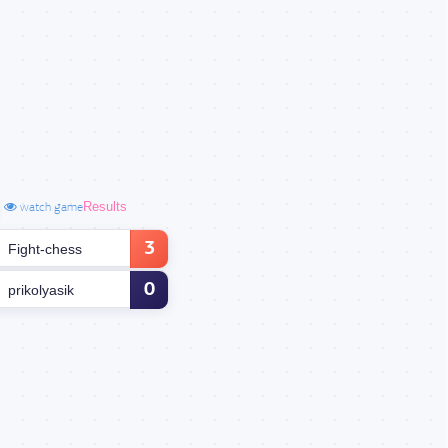
Results
watch game
3
Fight-chess
0
prikolyasik