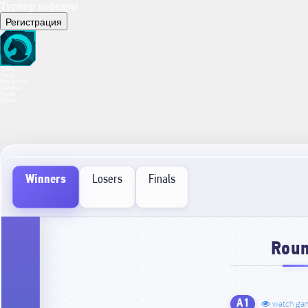
Турнир кафедры
Регистрация
Лобби
Сетка
Результаты
Правила
Призы
Игроки
Winners
Losers
Finals
Roun
A1
watch ga