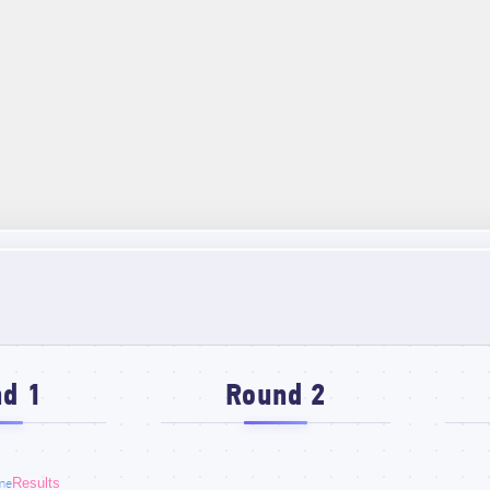
d 1
Round 2
Results
me