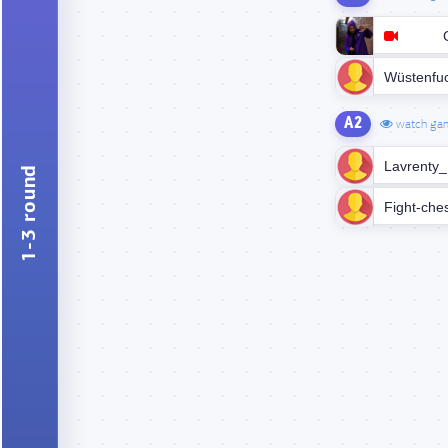
Wüstenfu
A2
watch ga
Lavrenty_
1-3 round
Fight-che