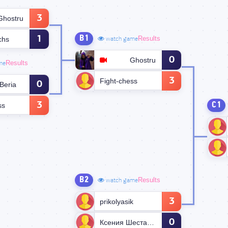
3
Ghostru
B1
1
Results
chs
watch game
0
Ghostru
Results
me
3
Fight-chess
0
Beria
3
C1
ss
B2
Results
watch game
3
prikolyasik
0
Ксения Шестакова